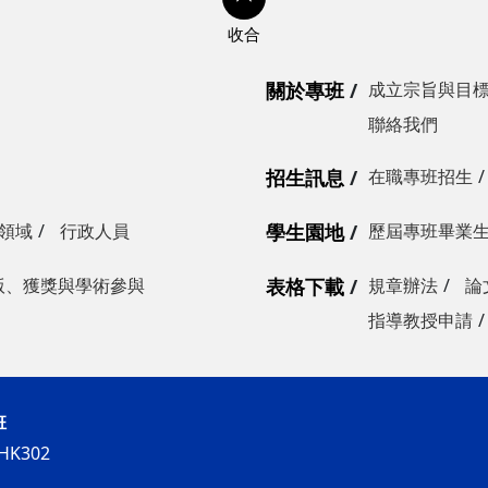
關於專班
成立宗旨與目
聯絡我們
招生訊息
在職專班招生
領域
行政人員
學生園地
歷屆專班畢業
版、獲獎與學術參與
表格下載
規章辦法
論
指導教授申請
班
K302