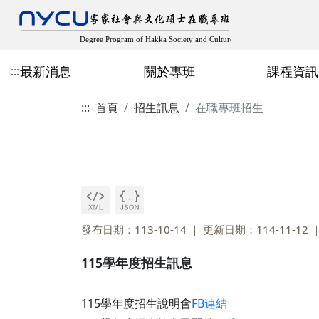
最新消息
關於專班
課程資訊
:::
:::
首頁
招生訊息
在職專班招生
最新消息
成立宗旨與目標
近期開設課程
在職專班招生
專班主任
歷屆專班畢業生論文
教師客家學術出版
規章辦法
空間設備
修業規章
學分班招生
人社領域
多元畢業成果
學生出版、獲獎與學
論文計畫口試申請
其他表格
發布日期：113-10-14
更新日期：114-11-12
115學年度招生訊息
115學年度招生說明會
FB連結