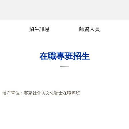
招生訊息
師資人員
術參與
交通位置
傳科領域
畢業要求
畢業論文口試申請
常見問題
行政人員
指導教授
在職專班招生
發布單位：客家社會與文化碩士在職專班