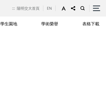
:::
陽明交大首頁
EN
學生園地
學術榮譽
表格下載
申請
聯絡我們
抵免學分申請