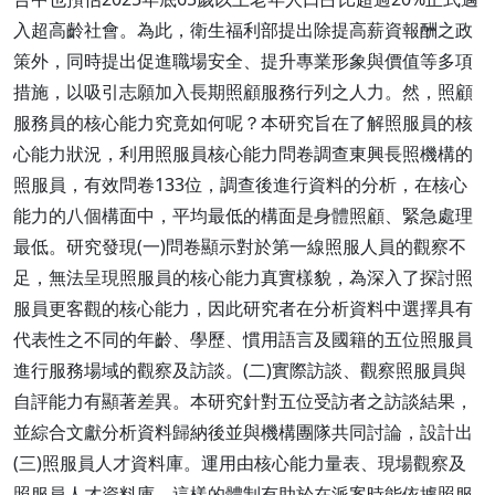
入超高齡社會。為此，衛生福利部提出除提高薪資報酬之政
策外，同時提出促進職場安全、提升專業形象與價值等多項
措施，以吸引志願加入長期照顧服務行列之人力。然，照顧
服務員的核心能力究竟如何呢？本研究旨在了解照服員的核
心能力狀況，利用照服員核心能力問卷調查東興長照機構的
照服員，有效問卷133位，調查後進行資料的分析，在核心
能力的八個構面中，平均最低的構面是身體照顧、緊急處理
最低。研究發現(一)問卷顯示對於第一線照服人員的觀察不
足，無法呈現照服員的核心能力真實樣貌，為深入了探討照
服員更客觀的核心能力，因此研究者在分析資料中選擇具有
代表性之不同的年齡、學歷、慣用語言及國籍的五位照服員
進行服務場域的觀察及訪談。(二)實際訪談、觀察照服員與
自評能力有顯著差異。本研究針對五位受訪者之訪談結果，
並綜合文獻分析資料歸納後並與機構團隊共同討論，設計出
(三)照服員人才資料庫。運用由核心能力量表、現場觀察及
照服員人才資料庫，這樣的體制有助於在派案時能依據照服