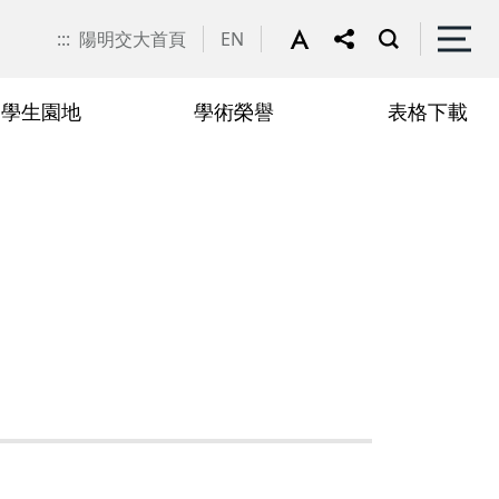
:::
陽明交大首頁
EN
學生園地
學術榮譽
表格下載
申請
聯絡我們
抵免學分申請