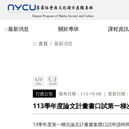
最新消息
關於專班
課程資訊
:::
:::
首頁
最新消息
最新消息
成立宗旨與目標
近期開設課程
在職專班招生
專班主任
歷屆專班畢業生論文
教師客家學術出版
規章辦法
空間設備
修業規章
學分班招生
人社領域
多元畢業成果
學生出版、獲獎與學
論文計畫口試申請
其他表格
行政公告
發布日期：113-10-08
更新日期：1
113學年度論文計畫書口試第一梯
13學年度第一梯次論文計畫書集體口試申請時