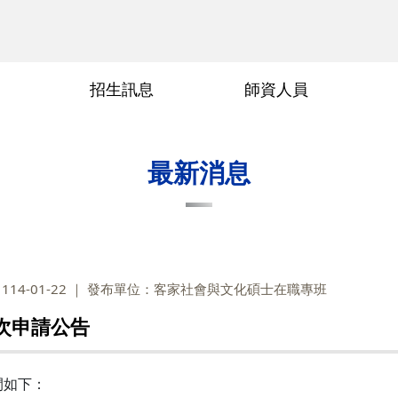
招生訊息
師資人員
術參與
交通位置
傳科領域
畢業要求
畢業論文口試申請
常見問題
行政人員
指導教授
最新消息
14-01-22
發布單位：客家社會與文化碩士在職專班
次申請公告
間如下：