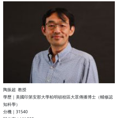
陶振超 教授
學歷｜美國印第安那大學柏明頓校區大眾傳播博士（輔修認
知科學）
分機｜31540