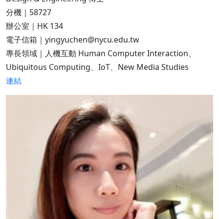
分機｜58727
辦公室｜HK 134
電子信箱｜yingyuchen@nycu.edu.tw
專長領域｜人機互動 Human Computer Interaction、
Ubiquitous Computing、IoT、New Media Studies
連結