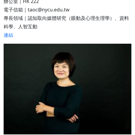
辦公室｜HK 222
電子信箱｜taoc@nycu.edu.tw
專長領域｜認知取向媒體研究（眼動及心理生理學）、資料
科學、人智互動
連結