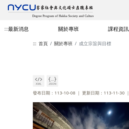
最新消息
關於專班
課程資訊
:::
:::
首頁
關於專班
成立宗旨與目標
最新消息
成立宗旨與目標
近期開設課程
在職專班招生
專班主任
歷屆專班畢業生論文
教師客家學術出版
規章辦法
空間設備
修業規章
學分班招生
人社領域
多元畢業成果
學生出版、獲獎與學
論文計畫口試申請
其他表格
發布日期：113-10-08
更新日期：113-11-30