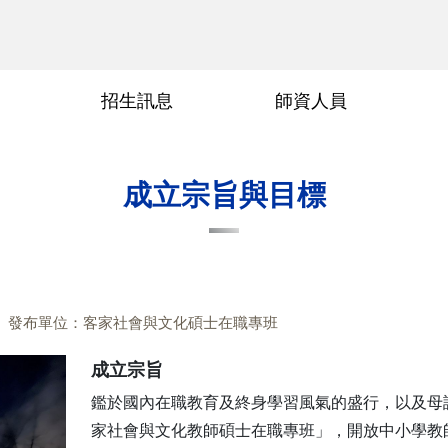
招生訊息
師資人員
術參與
交通位置
傳科領域
畢業要求
畢業論文口試申請
常見問題
行政人員
指導教授
成立宗旨與目標
發布單位：客家社會與文化碩士在職專班
成立宗旨
鑑於國內在職教育及終身學習風氣的盛行，以及母語
家社會與文化教師碩士在職專班」，開放中小學教