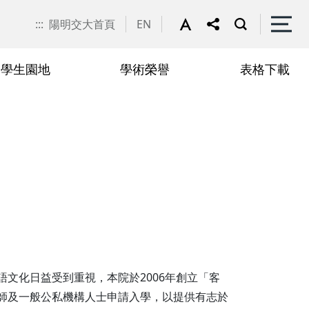
:::
陽明交大首頁
EN
學生園地
學術榮譽
表格下載
申請
聯絡我們
抵免學分申請
文化日益受到重視，本院於2006年創立「客
師及一般公私機構人士申請入學，以提供有志於