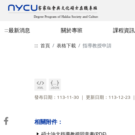
最新消息
關於專班
課程資訊
:::
:::
首頁
表格下載
指導教授申請
最新消息
成立宗旨與目標
近期開設課程
在職專班招生
專班主任
歷屆專班畢業生論文
教師客家學術出版
規章辦法
空間設備
修業規章
學分班招生
人社領域
多元畢業成果
學生出版、獲獎與學
論文計畫口試申請
其他表格
發布日期：113-11-30
更新日期：113-12-23
相關附件：
碩士論文指導教授同意書(PDF)