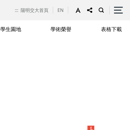
:::
陽明交大首頁
EN
學生園地
學術榮譽
表格下載
申請
聯絡我們
抵免學分申請