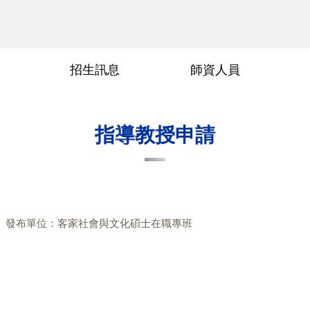
招生訊息
師資人員
術參與
交通位置
傳科領域
畢業要求
畢業論文口試申請
常見問題
行政人員
指導教授
指導教授申請
發布單位：客家社會與文化碩士在職專班